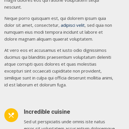
magni dolores eos qui ratione voluptatem sequi
nesciunt.
Neque porro quisquam est, qui dolorem ipsum quia
dolor sit amet, consectetur,
adipisci velit
, sed quia non
numquam eius modi tempora incidunt ut labore et
dolore magnam aliquam quaerat voluptatem.
At vero eos et accusamus et iusto odio dignissimos
ducimus qui blanditiis praesentium voluptatum deleniti
atque corrupti quos dolores et quas molestias
excepturi sint occaecati cupiditate non provident,
similique sunt in culpa qui officia deserunt mollitia animi,
id est laborum et dolorum fuga.
Incredible cuisine
restaurant_menu
Sed ut perspiciatis unde omnis iste natus
error sit voluptatem accusantium doloremque