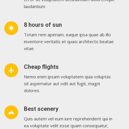
laudantium
8 hours of sun
wb_sunny
Totam rem aperiam, eaque ipsa quae ab illo
inventore veritatis et quasi architecto beatae
vitae.
Cheap flights
airplanemode_active
Nemo enim ipsam voluptatem quia voluptas
sit aspernatur aut odit aut fugit, magni
dolores.
Best scenery
landscape
Quis autem vel eum iure reprehenderit qui in
ea voluptate velit esse quam consequatur,